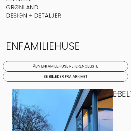
GRØNLAND
DESIGN + DETALJER
ENFAMILIEHUSE
ÅBN ENFAMILIEHUSE REFERENCELISTE
SE BILLEDER FRA ARKIVET
EBE