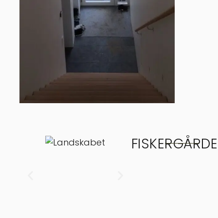
FISKERGÅRD