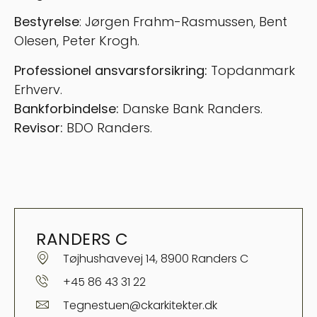
Bestyrelse
: Jørgen Frahm-Rasmussen, Bent
Olesen, Peter Krogh.
Professionel ansvarsforsikring:
Topdanmark
Erhverv.
Bankforbindelse:
Danske Bank Randers.
Revisor:
BDO Randers.
RANDERS C
Tøjhushavevej 14, 8900 Randers C
+45 86 43 31 22
Tegnestuen@ckarkitekter.dk